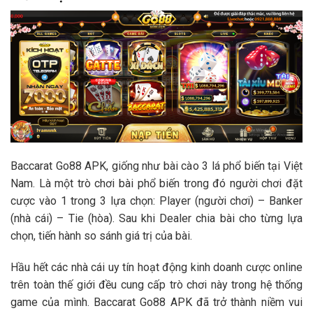
Baccarat Go88 APK, giống như bài cào 3 lá phổ biến tại Việt
Nam. Là một trò chơi bài phổ biến trong đó người chơi đặt
cược vào 1 trong 3 lựa chọn: Player (người chơi) – Banker
(nhà cái) – Tie (hòa). Sau khi Dealer chia bài cho từng lựa
chọn, tiến hành so sánh giá trị của bài.
Hầu hết các nhà cái uy tín hoạt động kinh doanh cược online
trên toàn thế giới đều cung cấp trò chơi này trong hệ thống
game của mình. Baccarat Go88 APK đã trở thành niềm vui