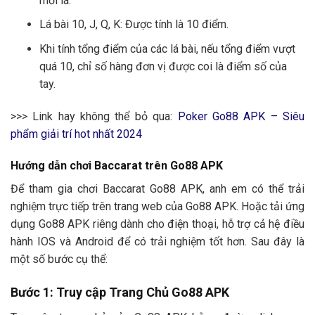
mỗi lá.
Lá bài 10, J, Q, K: Được tính là 10 điểm.
Khi tính tổng điểm của các lá bài, nếu tổng điểm vượt
quá 10, chỉ số hàng đơn vị được coi là điểm số của
tay.
>>> Link hay không thể bỏ qua:
Poker Go88 APK – Siêu
phẩm giải trí hot nhất 2024
Hướng dẫn chơi Baccarat trên Go88 APK
Để tham gia chơi Baccarat Go88 APK, anh em có thể trải
nghiệm trực tiếp trên trang web của Go88 APK. Hoặc tải ứng
dụng Go88 APK riêng dành cho điện thoại, hỗ trợ cả hệ điều
hành IOS và Android để có trải nghiệm tốt hơn. Sau đây là
một số bước cụ thể:
Bước 1: Truy cập Trang Chủ Go88 APK