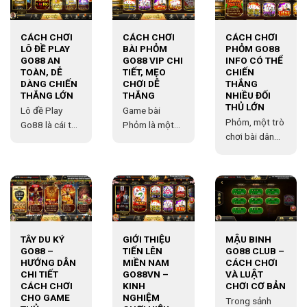
CÁCH CHƠI
CÁCH CHƠI
CÁCH CHƠI
LÔ ĐỀ PLAY
BÀI PHỎM
PHỎM GO88
GO88 AN
GO88 VIP CHI
INFO CÓ THỂ
TOÀN, DỄ
TIẾT, MẸO
CHIẾN
DÀNG CHIẾN
CHƠI DỄ
THẮNG
THẮNG LỚN
THẮNG
NHIỀU ĐỐI
THỦ LỚN
Lô đề Play
Game bài
Phỏm, một trò
Go88 là cái tên
Phỏm là một
chơi bài dân
đã trở nên rất
trò chơi truyền
dụ mang đậm
quen thuộc với
thống có từ lâu
tinh thần
cộng...
và rất phổ...
truyền thống,
đang thu...
TÂY DU KÝ
GIỚI THIỆU
MẬU BINH
GO88 –
TIẾN LÊN
GO88 CLUB –
HƯỚNG DẪN
MIỀN NAM
CÁCH CHƠI
CHI TIẾT
GO88VN –
VÀ LUẬT
CÁCH CHƠI
KINH
CHƠI CƠ BẢN
CHO GAME
NGHIỆM
Trong sảnh