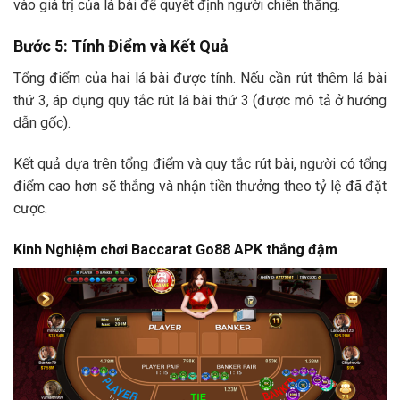
vào giá trị của lá bài để quyết định người chiến thắng.
Bước 5: Tính Điểm và Kết Quả
Tổng điểm của hai lá bài được tính. Nếu cần rút thêm lá bài
thứ 3, áp dụng quy tắc rút lá bài thứ 3 (được mô tả ở hướng
dẫn gốc).
Kết quả dựa trên tổng điểm và quy tắc rút bài, người có tổng
điểm cao hơn sẽ thắng và nhận tiền thưởng theo tỷ lệ đã đặt
cược.
Kinh Nghiệm chơi Baccarat Go88 APK thắng đậm