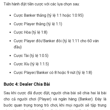
Tiến hành đặt tiền cược với các lựa chọn sau:
Cược Banker thắng (tỷ lệ 1:1 hoặc 1:0.95)
Cược Player thắng (tỷ lệ 1:1)
Cược Hòa (tỷ lệ 1:8)
Cược Player đôi/Banker đôi (tỷ lệ 1:11 cho 60 ván
đầu)
Cược Tài (tỷ lệ 1:0.5)
Cược Xỉu (tỷ lệ 1:1.5)
Cược Player/Banker có 8 hoặc 9 nút (tỷ lệ 1:8)
Bước 4: Dealer Chia Bài
Sau khi cược đã được đặt, người chia bài sẽ chia hai lá bài
cho cả người chơi (Player) và ngân hàng (Banker). Đây là
bước quan trọng trong trò chơi, khi mọi người sẽ tập trung