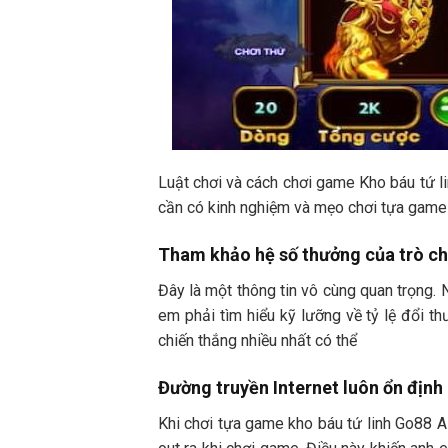
Luật chơi và cách chơi game Kho báu tứ li
cần có kinh nghiệm và mẹo chơi tựa game
Tham khảo hệ số thưởng của trò ch
Đây là một thông tin vô cùng quan trọng.
em phải tìm hiểu kỹ lưỡng về tỷ lệ đổi t
chiến thắng nhiều nhất có thể
Đường truyền Internet luôn ổn định
Khi chơi tựa game kho báu tứ linh Go88 A