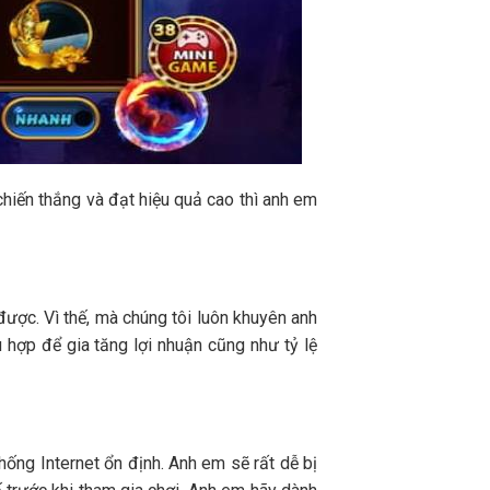
chiến thắng và đạt hiệu quả cao thì anh em
ược. Vì thế, mà chúng tôi luôn khuyên anh
 hợp để gia tăng lợi nhuận cũng như tỷ lệ
ống Internet ổn định. Anh em sẽ rất dễ bị