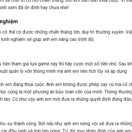
m sẽ mất đi cơ hội chiến thắng. Đôi khi dẫn đến thua cuộc. Vì th
 mình xem đã ổn định hay chưa nhé!
h nghiệm
 có thể có được những chiến thắng lớn, duy trì thường xuyên. Việ
 kinh nghiệm sẽ giúp anh em nâng cao trình độ.
 tiên tham gia tựa game này thì hãy cược một số tiền nhỏ. Sau k
thuật quản lý vốn thông mình mà anh em nên tích lũy và áp dụng
 anh em đang thua cuộc. Anh em không được phép cay cú mà cố c
ng lúc cũng là một phương án bảo toàn vốn của mình. Thông thườ
ỉnh táo. Có như vậy anh em mới đưa ra những quyết định đúng đắn
ho sự thành công. Bởi nếu như anh em nóng vội sẽ đưa ra những 
 cái đầu lạnh và trái tim nóng. Từ đó mọi nhận định của anh em 