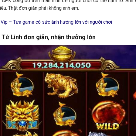
 APK công bố trên màn hình để người chơi có thể nắm rõ. Anh 
iêu. Thật đơn giản phải không anh em.
Vip – Tựa game có sức ảnh hưởng lớn với người chơi
Tứ Linh đơn giản, nhận thưởng lớn