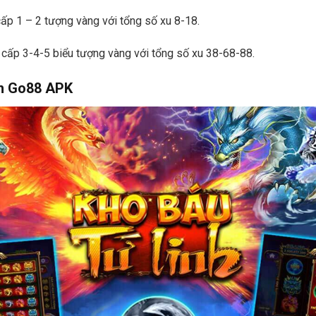
ấp 1 – 2 tượng vàng với tổng số xu 8-18.
cấp 3-4-5 biểu tượng vàng với tổng số xu 38-68-88.
nh Go88 APK