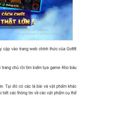
uy cập vào trang web chính thức của Go88
i trang chủ rồi tìm kiếm tựa game Kho báu
n. Tại đó có các lá bài và vật phẩm khác
i tiết các thông tin về các vật phẩm cụ thể