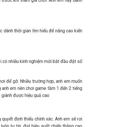
ế trước khi tham gia chơi. Anh em hãy dành
c dành thời gian tìm hiểu để năng cao kiến
hi có nhiều kinh nghiệm mới bắt đầu đặt số
hơi để gỡ. Nhiều trường hợp, anh em muốn
ng anh em nên chơi game tầm 1 đến 2 tiếng
, giành được hiệu quả cao
quyết định thiếu chính xác. Anh em sẽ rơi
luôn tự tin, đạt hiệu suất chiến thắng cao