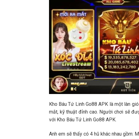
Kho Báu Tứ Linh Go88 APK là một làn gió 
mắt, kỹ thuật đỉnh cao. Người chơi sẽ đư
với Kho Báu Tứ Linh Go88 APK.
Anh em sẽ thấy có 4 hũ khác nhau gồm: Min