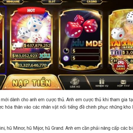
mới dành cho anh em cược thủ. Anh em cược thủ khi tham gia tại 
ợc hóa thân vào các nhân vật nổi tiếng đề chinh phục những kho b
i, hũ Minor, hũ Mijor, hũ Grand. Anh em cần phải nâng cấp các b