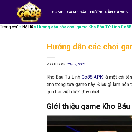
Skip
to
HOME
GAME BÀI
HƯỚNG DẪN GAMES
content
Trang chủ
»
Nổ Hũ
»
Hướng dẫn các chơi game Kho Báu Tứ Linh Go88
Hướng dẫn các chơi ga
POSTED ON
23/02/2024
Kho Báu Tứ Linh
Go88 APK
là một cái tê
tính trong tựa game này. Điều gì làm nên
qua bài viết dưới đây nhé!
Giới thiệu game Kho Báu