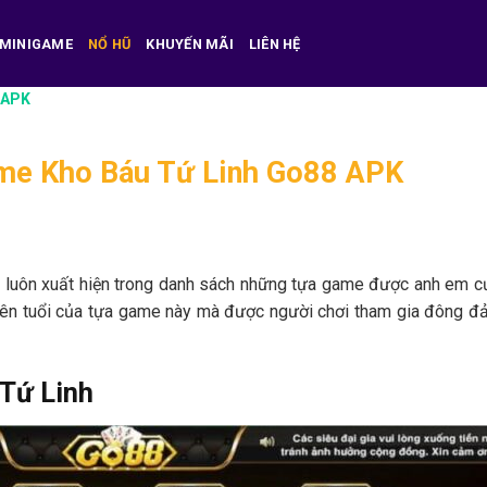
MINIGAME
NỔ HŨ
KHUYẾN MÃI
LIÊN HỆ
 APK
me Kho Báu Tứ Linh Go88 APK
n luôn xuất hiện trong danh sách những tựa game được anh em cượ
 tên tuổi của tựa game này mà được người chơi tham gia đông đ
 Tứ Linh