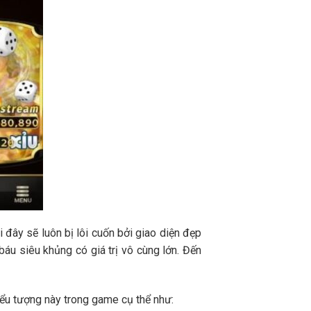
đây sẽ luôn bị lôi cuốn bởi giao diện đẹp
áu siêu khủng có giá trị vô cùng lớn. Đến
iểu tượng này trong game cụ thể như: