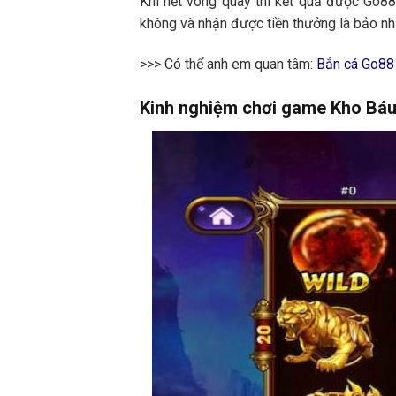
Khi hết vòng quay thì kết quả được Go88
không và nhận được tiền thưởng là bảo nh
>>> Có thể anh em quan tâm:
Bắn cá Go88 
Kinh nghiệm chơi game Kho Báu 