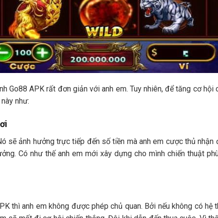
nh Go88 APK rất đơn giản với anh em. Tuy nhiên, để tăng cơ hội 
 này như:
ơi
 Nó sẽ ảnh hưởng trực tiếp đến số tiền mà anh em cược thủ nhận đ
hưởng. Có như thế anh em mới xây dựng cho mình chiến thuật phù
PK thì anh em không được phép chủ quan. Bởi nếu không có hệ th