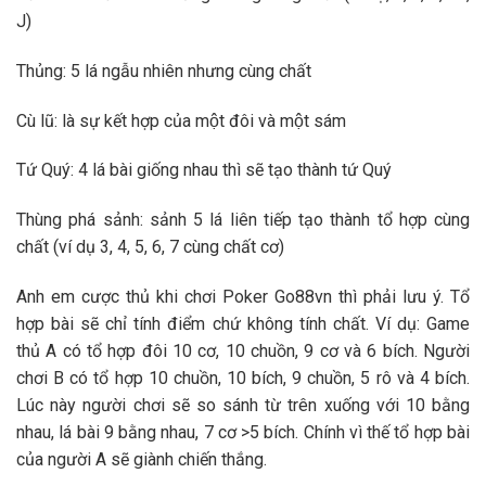
J)
Thủng: 5 lá ngẫu nhiên nhưng cùng chất
Cù lũ: là sự kết hợp của một đôi và một sám
Tứ Quý: 4 lá bài giống nhau thì sẽ tạo thành tứ Quý
Thùng phá sảnh: sảnh 5 lá liên tiếp tạo thành tổ hợp cùng
chất (ví dụ 3, 4, 5, 6, 7 cùng chất cơ)
Anh em cược thủ khi chơi Poker Go88vn thì phải lưu ý. Tổ
hợp bài sẽ chỉ tính điểm chứ không tính chất. Ví dụ: Game
thủ A có tổ hợp đôi 10 cơ, 10 chuồn, 9 cơ và 6 bích. Người
chơi B có tổ hợp 10 chuồn, 10 bích, 9 chuồn, 5 rô và 4 bích.
Lúc này người chơi sẽ so sánh từ trên xuống với 10 bằng
nhau, lá bài 9 bằng nhau, 7 cơ >5 bích. Chính vì thế tổ hợp bài
của người A sẽ giành chiến thắng.