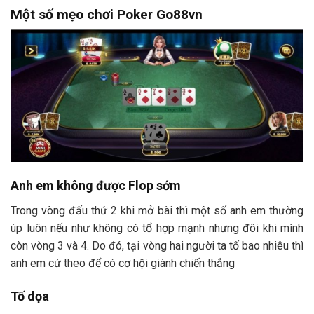
Một số mẹo chơi Poker Go88vn
Anh em không được Flop sớm
Trong vòng đấu thứ 2 khi mở bài thì một số anh em thường
úp luôn nếu như không có tổ hợp mạnh nhưng đôi khi mình
còn vòng 3 và 4. Do đó, tại vòng hai người ta tố bao nhiêu thì
anh em cứ theo để có cơ hội giành chiến thắng
Tố dọa