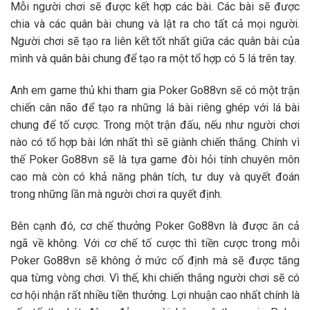
Mỗi người chơi sẽ được kết hợp các bài. Các bài sẽ được
chia và các quân bài chung và lật ra cho tất cả mọi người.
Người chơi sẽ tạo ra liên kết tốt nhất giữa các quân bài của
mình và quân bài chung để tạo ra một tổ hợp có 5 lá trên tay.
Anh em game thủ khi tham gia Poker Go88vn sẽ có một trận
chiến cân não để tạo ra những lá bài riêng ghép với lá bài
chung để tố cược. Trong một trận đấu, nếu như người chơi
nào có tổ hợp bài lớn nhất thì sẽ giành chiến thắng. Chính vì
thế Poker Go88vn sẽ là tựa game đòi hỏi tính chuyên môn
cao mà còn có khả năng phân tích, tư duy và quyết đoán
trong những lần mà người chơi ra quyết định.
Bên cạnh đó, cơ chế thưởng Poker Go88vn là được ăn cả
ngã về không. Với cơ chế tố cược thì tiền cược trong mỗi
Poker Go88vn sẽ không ở mức cố định mà sẽ được tăng
qua từng vòng chơi. Vì thế, khi chiến thắng người chơi sẽ có
cơ hội nhận rất nhiều tiền thưởng. Lợi nhuận cao nhất chính là