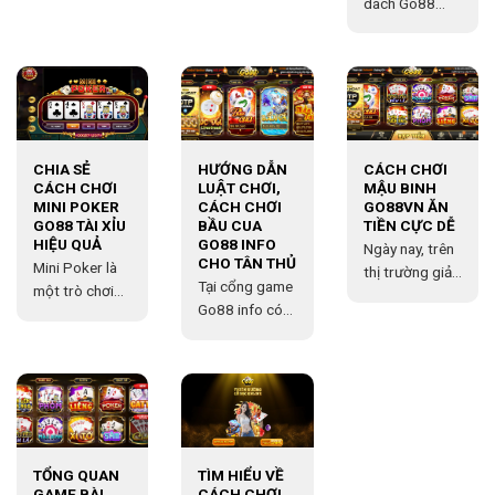
dách Go88
Go88 tv thì
miền Nam là
com là một
game bài sâm
một tựa...
trong những
là một...
trải nghiệm
giải trí độc...
CHIA SẺ
HƯỚNG DẪN
CÁCH CHƠI
CÁCH CHƠI
LUẬT CHƠI,
MẬU BINH
MINI POKER
CÁCH CHƠI
GO88VN ĂN
GO88 TÀI XỈU
BẦU CUA
TIỀN CỰC DỄ
HIỆU QUẢ
GO88 INFO
Ngày nay, trên
CHO TÂN THỦ
Mini Poker là
thị trường giải
Tại cổng game
một trò chơi
trí cá cược,
Go88 info có
mới xuất hiện
mậu binh
khá ít thể loại
gần đây và
Go88vn đang
truyền thống
đang rất phổ...
thu hút...
nhưng mỗi
sản...
TỔNG QUAN
TÌM HIỂU VỀ
GAME BÀI
CÁCH CHƠI,