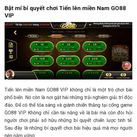
Bật mí bí quyết chơi Tiến lên miền Nam GO88
VIP
Tiến lên miền Nam GO88 VIP không chỉ là một trò chơi bài
phổ biến. Nó còn là nơi gặt hái những trải nghiệm giải trí độc
đáo. Để có thể tỏa sáng và giành chiến thắng tại cổng game
GO88 VIP. Không chỉ cần tài năng về lá bài mà còn đòi hỏi
người chơi phải sở hữu những bí quyết chiến lược tinh tế.
Sau đây là những bí quyết chơi bài hiệu quả mà mọi người
nên nắm vững: