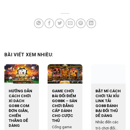
BÀI VIẾT XEM NHIỀU:
HƯỚNG DẪN
GAME CHƠI
BẬT MÍ CÁCH
CÁCH CHƠI
BÀI ĐỔI ĐIỂM
CHƠI TÀI XỈU
XÌ DÁCH
GO88K – SÂN
LINK TẢI
GO88 COM
CHƠI ĐẲNG
GO88 ĐÁNH
ĐƠN GIẢN,
CẤP DÀNH
BẠI ĐỐI THỦ
CHIẾN
CHO CƯỢC
DỄ DÀNG
THẮNG DỄ
THỦ
Nhắc đến các
DÀNG
Cổng game
trò chơi đổi