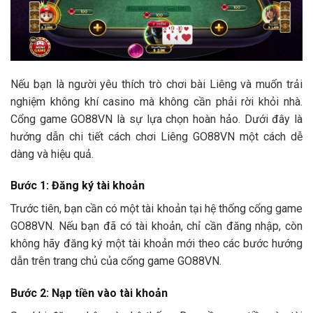
Nếu bạn là người yêu thích trò chơi bài Liêng và muốn trải
nghiệm không khí casino mà không cần phải rời khỏi nhà.
Cổng game GO88VN là sự lựa chọn hoàn hảo. Dưới đây là
hướng dẫn chi tiết cách chơi Liêng GO88VN một cách dễ
dàng và hiệu quả.
Bước 1: Đăng ký tài khoản
Trước tiên, bạn cần có một tài khoản tại hệ thống cổng game
GO88VN. Nếu bạn đã có tài khoản, chỉ cần đăng nhập, còn
không hãy đăng ký một tài khoản mới theo các bước hướng
dẫn trên trang chủ của cổng game GO88VN.
Bước 2: Nạp tiền vào tài khoản