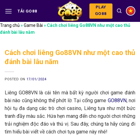
Skip
PLAY
to
TẢI GO88
GO88
content
Trang chủ
»
Game Bài
»
Cách chơi liêng Go88VN như một cao thủ
đánh bài lâu năm
Cách chơi liêng Go88VN như một cao thủ
đánh bài lâu năm
POSTED ON
17/01/2024
Liêng GO88VN là cái tên mà bất kỳ người chơi game đánh
bài nào cũng không thể phớt lờ. Tại cổng game
GO88VN
, nơi
hội tụ đa dạng các trò chơi casino, Liêng tựa như một bức
tranh đầy màu sắc. Hứa hẹn mang đến cho người chơi những
trải nghiệm độc đáo và thú vị. Sau đây, chúng ta hãy cùng đi
tìm hiểu bài viết về cách chơi tựa game này nhé!