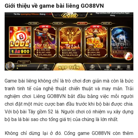
Giới thiệu về game bài liêng GO88VN
Game bài liêng không chỉ là trò chơi đơn giản mà còn là bức
tranh tinh tế của nghệ thuật chiến thuật và may mắn. Trải
nghiệm chơi Liêng GO88VN bắt đầu bằng việc mỗi người
chơi đặt một mức cược ban đầu trước khi bộ bài được chia.
Với bộ bài Tây gồm 52 lá. Người chơi có nhiệm vụ xây dựng
bộ ba lá bài sao cho tổng giá trị của chúng là lớn nhất.
Không chỉ dừng lại ở đó. Cổng game GO88VN còn thêm