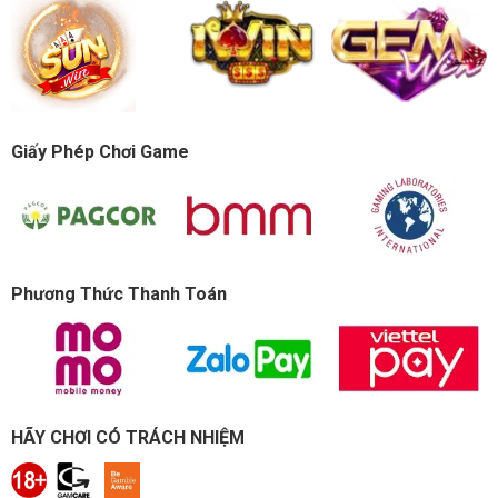
Giấy Phép Chơi Game
Phương Thức Thanh Toán
HÃY CHƠI CÓ TRÁCH NHIỆM