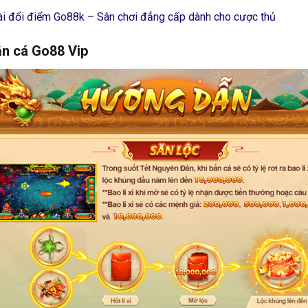
i đổi điểm Go88k – Sân chơi đẳng cấp dành cho cược thủ
ắn cá Go88 Vip