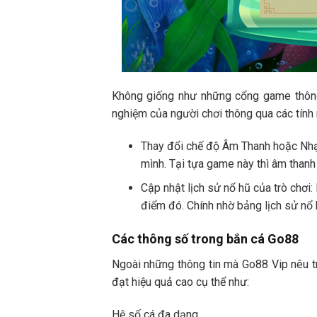
Không giống như những cổng game thông
nghiệm của người chơi thông qua các tính 
Thay đổi chế độ Âm Thanh hoặc Nhạc
mình. Tại tựa game này thì âm thanh
Cập nhật lịch sử nổ hũ của trò chơi:
điểm đó. Chính nhờ bảng lịch sử nổ 
Các thông số trong bắn cá Go88
Ngoài những thông tin mà Go88 Vip nêu tr
đạt hiệu quả cao cụ thể như:
Hệ số cá đa dạng