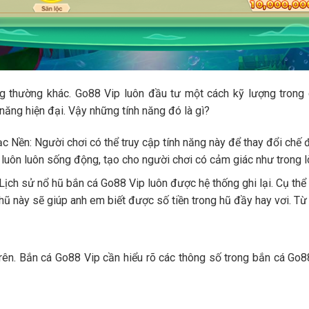
 thường khác. Go88 Vip luôn đầu tư một cách kỹ lượng trong
năng hiện đại. Vậy những tính năng đó là gì?
 Nền: Người chơi có thể truy cập tính năng này để thay đổi chế 
 luôn luôn sống động, tạo cho người chơi có cảm giác như trong l
 Lịch sử nổ hũ bắn cá Go88 Vip luôn được hệ thống ghi lại. Cụ thể 
hũ này sẽ giúp anh em biết được số tiền trong hũ đầy hay vơi. Từ
ên. Bắn cá Go88 Vip cần hiểu rõ các thông số trong bắn cá Go88.