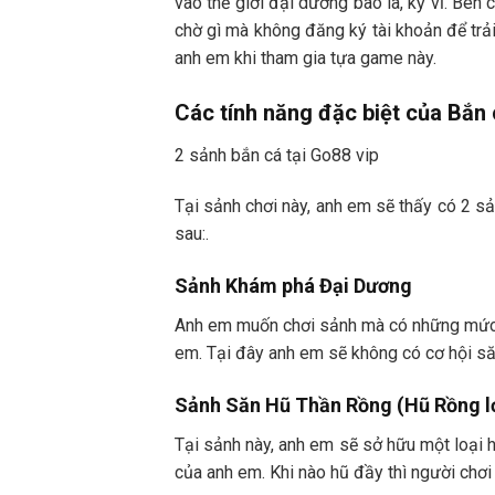
vào thế giới đại dương bao la, kỳ vĩ. Bên
chờ gì mà không đăng ký tài khoản để trả
anh em khi tham gia tựa game này.
Các tính năng đặc biệt của Bắn
2 sảnh bắn cá tại Go88 vip
Tại sảnh chơi này, anh em sẽ thấy có 2 sả
sau:.
Sảnh Khám phá Đại Dương
Anh em muốn chơi sảnh mà có những mức 
em. Tại đây anh em sẽ không có cơ hội s
Sảnh Săn Hũ Thần Rồng (Hũ Rồng l
Tại sảnh này, anh em sẽ sở hữu một loại 
của anh em. Khi nào hũ đầy thì người chơ