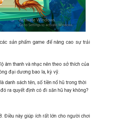
 các sản phẩm game để nâng cao sự trải
độ âm thanh và nhạc nên theo sở thích của
òng đại dương bao la, kỳ vỹ.
là danh sách tên, số tiền nổ hũ trong thời
 đó ra quyết định có đi săn hũ hay không?
 Điều này giúp ích rất lớn cho người chơi