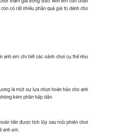
ời chơi tham gia đông đảo. Anh em còn chần
òn có rất nhiều phần quà giá trị dành cho
n anh em chi tiết các sảnh chơi cụ thể như
ơng là một sự lựa chọn hoàn hảo cho anh
 không kém phần hấp dẫn.
oản tiền được tích lũy sau mỗi phiên chơi
ề anh em.