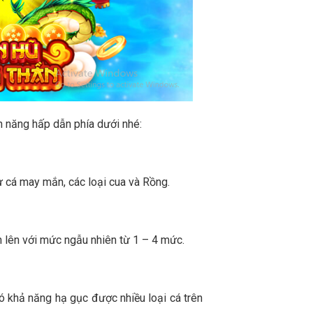
h năng hấp dẫn phía dưới nhé:
hư cá may mắn, các loại cua và Rồng.
n lên với mức ngẫu nhiên từ 1 – 4 mức.
 khả năng hạ gục được nhiều loại cá trên