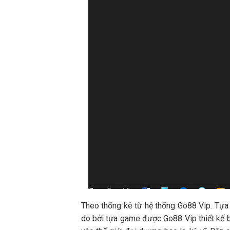
Theo thống kê từ hệ thống Go88 Vip. Tựa
do bởi tựa game được Go88 Vip thiết kế b