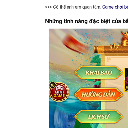
>>> Có thể anh em quan tâm:
Game chơi bà
Những tính năng đặc biệt của b