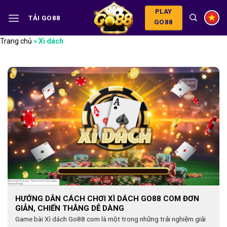
Skip
PLAY
to
TẢI GO88
GO88
content
Trang chủ
»
Xì dách
HƯỚNG DẪN CÁCH CHƠI XÌ DÁCH GO88 COM ĐƠN
GIẢN, CHIẾN THẮNG DỄ DÀNG
Game bài Xì dách Go88 com là một trong những trải nghiệm giải