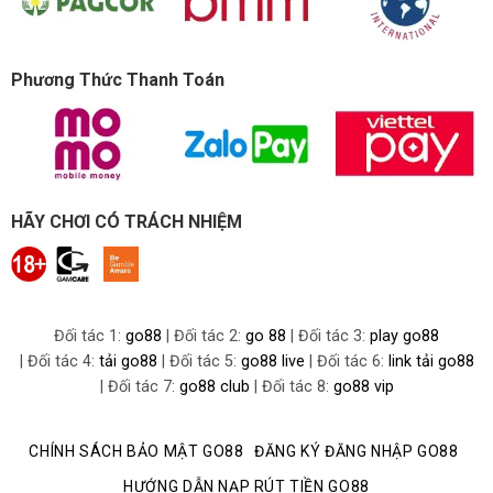
Phương Thức Thanh Toán
HÃY CHƠI CÓ TRÁCH NHIỆM
Đối tác 1:
go88
| Đối tác 2:
go 88
| Đối tác 3:
play go88
| Đối tác 4:
tải go88
| Đối tác 5:
go88 live
| Đối tác 6:
link tải go88
| Đối tác 7:
go88 club
| Đối tác 8:
go88 vip
CHÍNH SÁCH BẢO MẬT GO88
ĐĂNG KÝ ĐĂNG NHẬP GO88
HƯỚNG DẪN NẠP RÚT TIỀN GO88