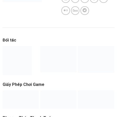
Đối tác
Giấy Phép Chơi Game