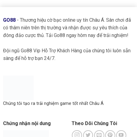
GO88
- Thương hiệu cờ bạc online uy tín Châu Á. Sân chơi đã
có thâm niên trên thị trường và nhận được sự yêu thích của
đông đảo cược thủ. Tải Go88 ngay hôm nay để trải nghiệm!
Đội ngũ Go88 Vip Hỗ Trợ Khách Hàng của chúng tôi luôn sẵn
sàng để hỗ trợ bạn 24/7.
Chúng tôi tạo ra trải nghiệm game tốt nhất Châu Á
Chứng nhận nội dung
Theo Dõi Chúng Tôi