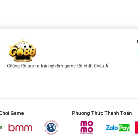
Chúng tôi tạo ra trải nghiệm game tốt nhất Châu Á
 Chơi Game
Phương Thức Thanh Toán