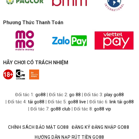
Phương Thức Thanh Toán
HÃY CHƠI CÓ TRÁCH NHIỆM
Đối tác 1:
go88
| Đối tác 2:
go 88
| Đối tác 3:
play go88
| Đối tác 4:
tải go88
| Đối tác 5:
go88 live
| Đối tác 6:
link tải go88
| Đối tác 7:
go88 club
| Đối tác 8:
go88 vip
CHÍNH SÁCH BẢO MẬT GO88
ĐĂNG KÝ ĐĂNG NHẬP GO88
HƯỚNG DẪN NẠP RÚT TIỀN GO88