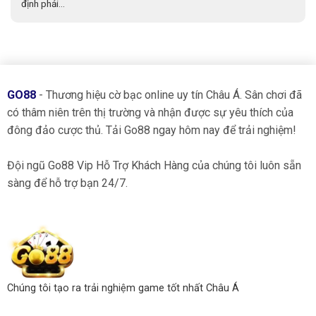
định phải...
GO88
- Thương hiệu cờ bạc online uy tín Châu Á. Sân chơi đã
có thâm niên trên thị trường và nhận được sự yêu thích của
đông đảo cược thủ. Tải Go88 ngay hôm nay để trải nghiệm!
Đội ngũ Go88 Vip Hỗ Trợ Khách Hàng của chúng tôi luôn sẵn
sàng để hỗ trợ bạn 24/7.
Chúng tôi tạo ra trải nghiệm game tốt nhất Châu Á