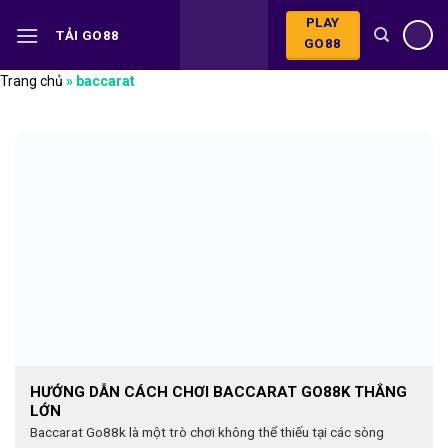
Skip
PLAY
to
TẢI GO88
GO88
content
Trang chủ
»
baccarat
HƯỚNG DẪN CÁCH CHƠI BACCARAT GO88K THẮNG
LỚN
Baccarat Go88k là một trò chơi không thể thiếu tại các sòng